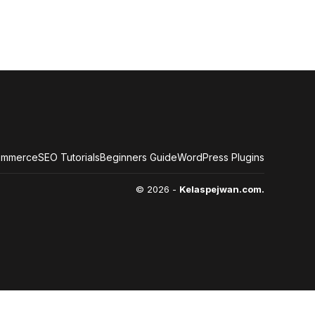
ommerce
SEO Tutorials
Beginners Guide
WordPress Plugins
© 2026 -
Kelaspejwan.com.