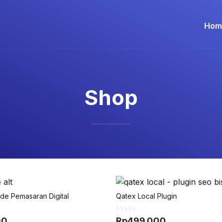
Hom
Shop
de Pemasaran Digital
Qatex Local Plugin
0
00
Rp
499.000