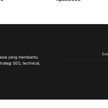
o
u
t
o
f
5
Ec
onesia yang membantu
trategi SEO, technical,