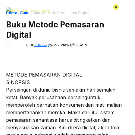
Skip
0
to
Home
/
Buku
/ Buku Metode Pemasaran Digital
content
Buku Metode Pemasaran
Digital
0.00
657 Views
0 Sold
(
0
Review)
0
o
u
t
o
f
5
METODE PEMASARAN DIGITAL
SINOPSIS
Persaingan di dunia bisnis semakin hari semakin
ketat. Banyak perusahaan bersainguntuk
memperoleh perhatian konsumen dan mati-matian
mempertahankan mereka. Maka dari itu, sistem
pemasaran senantiasa harus ditingkatkan dan
menyesuaikan zaman. Kini di era digital, algoritma