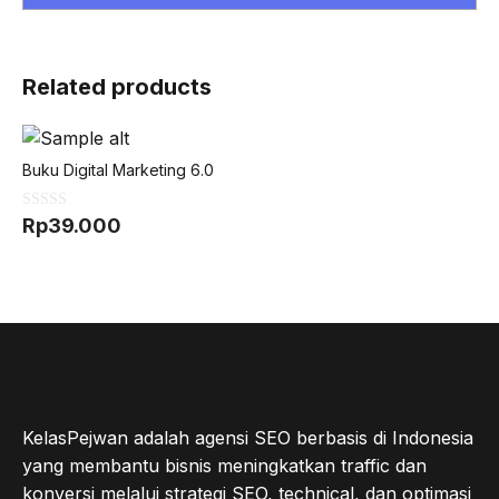
Related products
Buku Digital Marketing 6.0
0
Rp
39.000
o
u
t
o
f
5
KelasPejwan adalah agensi SEO berbasis di Indonesia
yang membantu bisnis meningkatkan traffic dan
konversi melalui strategi SEO, technical, dan optimasi